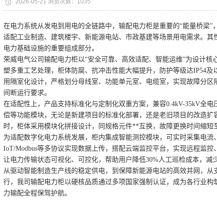
2026-05-21 浏览次数：1035
在电力系统从发电到用电的全链路中，输配电力柜是重要的“能量桥梁”
适配工业制造、建筑楼宇、新能源电站、市政基建等场景用电需求。其
电力基础设施的重要组成部分。
荣威电气公司输配电力柜以“安全可靠、高效适配、智能运维”为设计核
塑多重工艺处理，柜体防腐、抗冲击性能大幅提升，防护等级达IP54
用隔室化设计，严格划分母线室、功能单元室、电缆室，实现故障分区
间断运行要求。
在适配性上，产品支持标准化与定制化双重方案，兼容0.4kV-35kV
偿等功能模块，无论是新建项目的标准化部署，还是老旧项目的改造扩容
时，柜体采用模块化拼接设计，同规格元件**互换，故障更换时间缩短
为适配数字化电力系统发展，柜内集成智能测控模块，可实时采集电流、电
IoT/Modbus等多协议实现数据上传，搭配云端监控平台，实现远程监
让电力传输状态可视化、可控化，帮助用户降低30%人工巡检成本，减
从驱动智能制造生产线的稳定供电，到保障新能源电站的高效并网，从
行，我司输配电力柜以硬核品质通过多项国家强制认证，成为各行业构
力输配全程保驾护航。