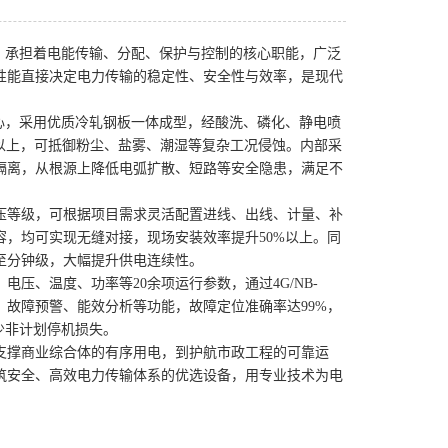
，承担着电能传输、分配、保护与控制的核心职能，广泛
性能直接决定电力传输的稳定性、安全性与效率，是现代
心，采用优质冷轧钢板一体成型，经酸洗、磷化、静电喷
及以上，可抵御粉尘、盐雾、潮湿等复杂工况侵蚀。内部采
隔离，从根源上降低电弧扩散、短路等安全隐患，满足不
全电压等级，可根据项目需求灵活配置进线、出线、计量、补
，均可实现无缝对接，现场安装效率提升50%以上。同
至分钟级，大幅提升供电连续性。
压、温度、功率等20余项运行参数，通过4G/NB-
控、故障预警、能效分析等功能，故障定位准确率达99%，
少非计划停机损失。
支撑商业综合体的有序用电，到护航市政工程的可靠运
筑安全、高效电力传输体系的优选设备，用专业技术为电