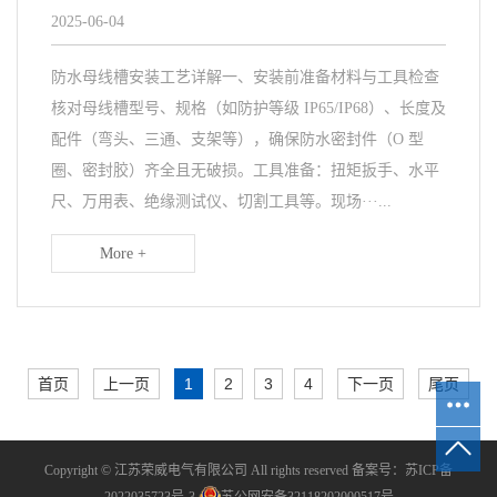
2025-06-04
防水母线槽安装工艺详解一、安装前准备材料与工具检查
核对母线槽型号、规格（如防护等级 IP65/IP68）、长度及
配件（弯头、三通、支架等），确保防水密封件（O 型
圈、密封胶）齐全且无破损。工具准备：扭矩扳手、水平
尺、万用表、绝缘测试仪、切割工具等。现场···...
More +
首页
上一页
1
2
3
4
下一页
尾页
Copyright © 江苏荣威电气有限公司 All rights reserved 备案号：
苏ICP备