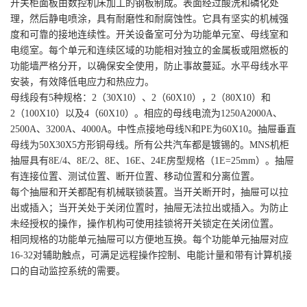
开关柜面板由数控机床加工的钢板制成。表面经过酸洗和磷化处
理，然后静电喷涂，具有耐磨性和耐腐蚀性。它具有坚实的机械强
度和可靠的接地连续性。开关设备室可分为功能单元室、母线室和
电缆室。每个单元和连续区域的功能相对独立的金属板或阻燃板的
功能墙严格分开，以确保安全使用，防止事故蔓延。水平母线水平
安装，有效降低电应力和热应力。
母线段有5种规格：2（30X10）、2（60X10），2（80X10）和
2（100X10）以及4（60X10）。相应的母线电流为1250A2000A、
2500A、3200A、4000A。中性点接地母线N和PE为60X10。抽屉垂直
母线为50X30X5方形铜母线。所有公共汽车都是镀锡的。MNS机柜
抽屉具有8E/4、8E/2、8E、16E、24E房型规格（1E=25mm）。抽屉
有连接位置、测试位置、断开位置、移动位置和分离位置。
每个抽屉和开关都配有机械联锁装置。当开关断开时，抽屉可以拉
出或插入；当开关处于关闭位置时，抽屉无法拉出或插入。为防止
未经授权的操作，操作机构可使用挂锁将开关锁定在关闭位置。
相同规格的功能单元抽屉可以方便地互换。每个功能单元抽屉对应
16-32对辅助触点，可满足远程操作控制、电能计量和带有计算机接
口的自动监控系统的需要。