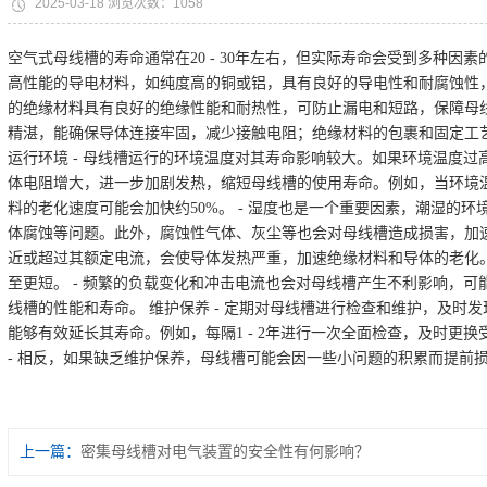
2025-03-18 浏览次数：1058
空气式母线槽的寿命通常在20 - 30年左右，但实际寿命会受到多种因素
高性能的导电材料，如纯度高的铜或铝，具有良好的导电性和耐腐蚀性
的绝缘材料具有良好的绝缘性能和耐热性，可防止漏电和短路，保障母线
精湛，能确保导体连接牢固，减少接触电阻；绝缘材料的包裹和固定工
运行环境 - 母线槽运行的环境温度对其寿命影响较大。如果环境温度
体电阻增大，进一步加剧发热，缩短母线槽的使用寿命。例如，当环境温
料的老化速度可能会加快约50%。 - 湿度也是一个重要因素，潮湿的
体腐蚀等问题。此外，腐蚀性气体、灰尘等也会对母线槽造成损害，加速其
近或超过其额定电流，会使导体发热严重，加速绝缘材料和导体的老化。长
至更短。 - 频繁的负载变化和冲击电流也会对母线槽产生不利影响，
线槽的性能和寿命。 维护保养 - 定期对母线槽进行检查和维护，及时
能够有效延长其寿命。例如，每隔1 - 2年进行一次全面检查，及时更
- 相反，如果缺乏维护保养，母线槽可能会因一些小问题的积累而提前
上一篇：
密集母线槽对电气装置的安全性有何影响？