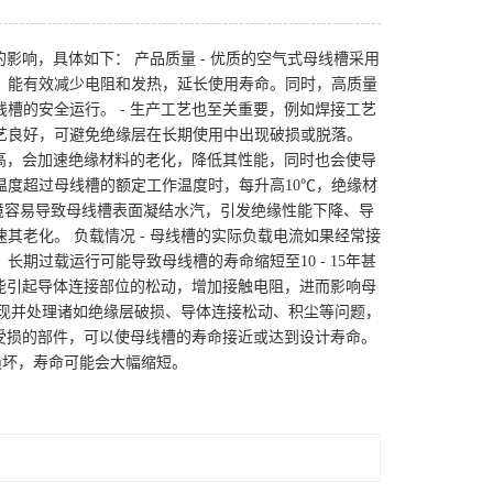
的影响，具体如下： 产品质量 - 优质的空气式母线槽采用
，能有效减少电阻和发热，延长使用寿命。同时，高质量
槽的安全运行。 - 生产工艺也至关重要，例如焊接工艺
艺良好，可避免绝缘层在长期使用中出现破损或脱落。
过高，会加速绝缘材料的老化，降低其性能，同时也会使导
度超过母线槽的额定工作温度时，每升高10℃，绝缘材
环境容易导致母线槽表面凝结水汽，引发绝缘性能下降、导
老化。 负载情况 - 母线槽的实际负载电流如果经常接
期过载运行可能导致母线槽的寿命缩短至10 - 15年甚
可能引起导体连接部位的松动，增加接触电阻，进而影响母
发现并处理诸如绝缘层破损、导体连接松动、积尘等问题，
换受损的部件，可以使母线槽的寿命接近或达到设计寿命。
损坏，寿命可能会大幅缩短。