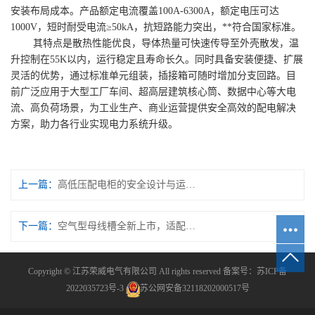
安装布局成本。产品额定电流覆盖100A-6300A，额定电压可达
1000V，短时耐受电流≥50kA，抗短路能力突出，**符合国家标准。
其特点是散热性能优良，导体热量可快速传导至外壳散发，温
升控制在55K以内，运行稳定且寿命长久。同时具备安装便捷、扩展
灵活的优势，通过标准单元组装，插接箱可随时增加分支回路。目
前广泛应用于大型工厂车间、超高层建筑核心筒、数据中心等大电
流、高负荷场景，为工业生产、商业运营提供安全高效的配电解决
方案，助力各行业实现电力系统升级。
上一篇：
高低压配电柜的安全设计与运维要点
下一篇：
空气型母线槽全新上市，适配多场景低压配电
Copyright © 江苏荣威电气有限公司 All rights reserved 备案号：
苏ICP备
2022035723号-3
苏公网安备32118202000517号