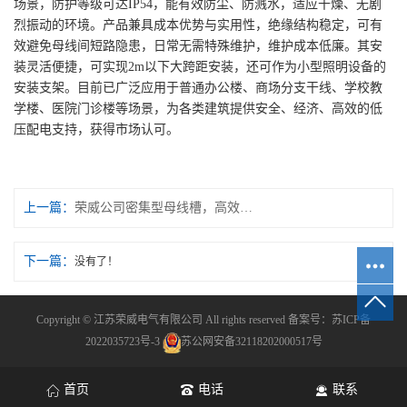
场景，防护等级可达IP54，能有效防尘、防溅水，适应干燥、无剧
烈振动的环境。产品兼具成本优势与实用性，绝缘结构稳定，可有
效避免母线间短路隐患，日常无需特殊维护，维护成本低廉。其安
装灵活便捷，可实现2m以下大跨距安装，还可作为小型照明设备的
安装支架。目前已广泛应用于普通办公楼、商场分支干线、学校教
学楼、医院门诊楼等场景，为各类建筑提供安全、经济、高效的低
压配电支持，获得市场认可。
上一篇：
荣威公司密集型母线槽，高效配电助力工业升级
下一篇：
没有了！
Copyright © 江苏荣威电气有限公司 All rights reserved 备案号：
苏ICP备
2022035723号-3
苏公网安备32118202000517号
首页
电话
联系